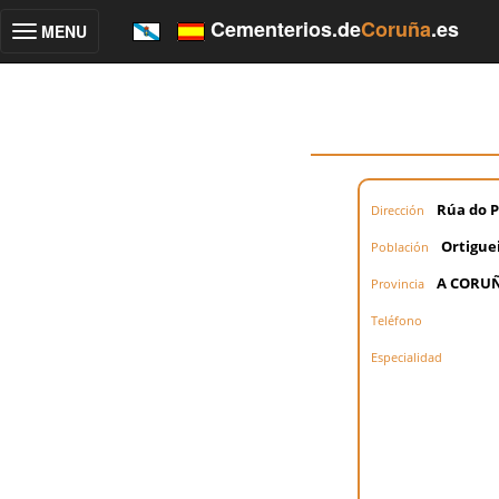
Cementerios.de
Coruña
.es
MENU
Toggle
navigation
Rúa do P
Dirección
Ortigue
Población
A CORU
Provincia
Teléfono
Especialidad