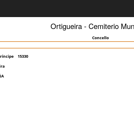
Ortigueira - Cemiterio Mun
Concello
ríncipe
15330
ira
ÑA